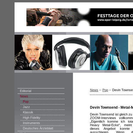
News
--
Pop
--
Devin Townsen
Editorial
News
Pop
Jazz
Devin Townsend - Metal-
Klassik
Devin Townsend ist gleich zu
High Fidelity
ZOOM-Interviews vollkomme
„Eigentlich komme ich tot
Instruments
Heavy Metal-Ecke“, meint
Deutsches Ärzteblatt
dieses Angebot konnte 
ausschlagen. Wenn 