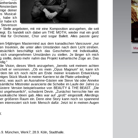
herlands
Amsterdam
inige deiner
es Musical-
, habe ich
ür habe ich
 Stevenson
r Stelle angeboten, mit mir eine Komposition anzugehen, die seit
liegt. Es handelt sich dabei um THE MOTH, wieder mal ein groß
Mal für Orchester, Chor und sogar Ballett. Alles passte ganz
em 54jährigen Mastermind aus dem kanadischen Vancouver „nur
en Insekten, die unter allen Umständen nach dem Licht streben.
Ma
tsächlich beschäftigt sich das Geschehen mit Individualität,
, sich unangenehmen Umständen zu stellen. Je länger ich mich
ng stellte, desto mehr nahm das Projekt kathartische Züge an. Das
dig.“
die Vision, dieses Werk anzugehen, „bereits seit meinem achten
ächelt er versonnen. „Ob es mein „Opus Magnum“ ist, kann ich
ßerdem bin ich noch nicht am Ende meiner kreativen Entwicklung
ges Stück Musik in meiner Karriere ist die Platte unbedingt.“
enz, was auch an Ausnahme-Gästen wie Steve Vai oder Anneke
sämtliche Mitstreiter avancierte die Scheibe im Laufe der Jahre zu
e düstere Version beispielsweise von BEAUTY & THE BEAST. „Die
st ungeheuerlich“, schwärmt Devin. „Zunächst herrschte hier ein
usikalische Ideen gab. Alles war auf „groß“ eingestellt. Allerdings
er größeren Raum ein. Denn eine Story kann noch so spannend
en interessiert sich kein Mensch dafür. Jetzt ist in meinen Augen
K
.9. München, Werk7; 28.9. Köln, Stadthalle.