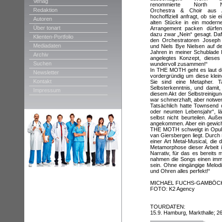
Verlag
renommierte North Net
Redaktion
Orchestra & Choir aus 
hochoffiziell anfragt, ob sie e
Autoren
alten Stücke in ein modern
Über tonart
Arrangement packen dürfen
dazu zwar „Nein“ gesagt. Daf
Klienten-Portfolio
den Orchestratoren Joseph
Mediadaten
und Niels Bye Nielsen auf de
Jahren in meiner Schublade 
Archiv
angelegtes Konzept, dieses 
Suchen
wundervoll zusammen!“
In THE MOTH geht es laut d
Newsletter
vordergründig um diese klein
Kontakt
Sie sind eine Metapher. Ta
Selbsterkenntnis, und damit
Impressum
diesem Akt der Selbstreinigu
war schmerzhaft, aber notwen
Tatsächlich hatte Townsend 
oder neunten Lebensjahr“, l
selbst nicht beurteilen. Au
angekommen. Aber ein gewichti
THE MOTH schwelgt in Opul
van Giersbergen liegt. Durch 
einer Art Metal-Musical, di
Metamorphose dieser Arbeit i
Narrativ, für das es bereits m
nahmen die Songs einen imm
sein. Ohne eingängige Melodi
und Ohren alles perfekt!“
MICHAEL FUCHS-GAMBÖC
FOTO: K2 Agency
TOURDATEN:
15.9. Hamburg, Markthalle; 26