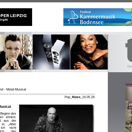
tona
d - Metal-Musical
Pop_
News
_16.05.26
Musical
 Beginn des
n ehrlich:
al aus der
 er. „Aber
ich nicht
dich das