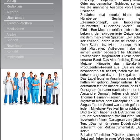
Verlag
Oder gut gemachter Schlager, so w
Redaktion
wie die männliche Ausgabe von Hele
Fischer?
Autoren
Zunächst mal steckt hinter d
Über tonart
Nürnberger Sechser ei
„Gesamtkonzept”, wie Hauptsänge
Klienten-Portfolio
Haupttexter, Dudelsack-Spieler u
Mediadaten
Flötist Ben Metzner erklärt: „Ich selbst
bekennt der extrovertierte Zeitgenos
Archiv
mit dem markanten Spitzbart, „bin sch
Suchen
seit etlichen Jahren in die deutsche Fo
Rock-Szene involviert, ebenso mei
Newsletter
fünf Mitstreiter. Außerdem habe i
Kontakt
immer wieder begeistert bei Mittelalte
Rollenspielen mitgemischt. Diese beid
Impressum
unserer Band. Das Altertümliche, Roman
Metzner klüngelte das mittelalte
Produzenten-Freund aus: „Als wir d
besonderen Stil besitzt, boten wir si
schwer angetan davon - jetzt galt es, 
Das Label legte im Anschluss rasch ein
hatten wir gehörig Dampf unterm Hinte
dermaßen fest an unsere Vision, dass si
Dartagnan (benannt nach einem der l
Alexandre Dumas) ließen sich nicht
Thomas Heimann-Trosien, der schon f
Nightwish hinter dem Mischpult saß, in
Slogan für den Sound war rasch gefunde
jedem Mittelalter-Festival für prächt
Und textlich haben sich D’Artagnan 
Frauen” verschrieben, wie auf ihrer H
Inzwischen feiern Dartagnan zehnjähr
Ten. „Das ist für einen Dudelsack-S
schwärmt der Multiinstrumentalist.
sein.“
Bei aller öffentlicher Präsenz halten 
Jetzt auf, lieber in einer Welt des 