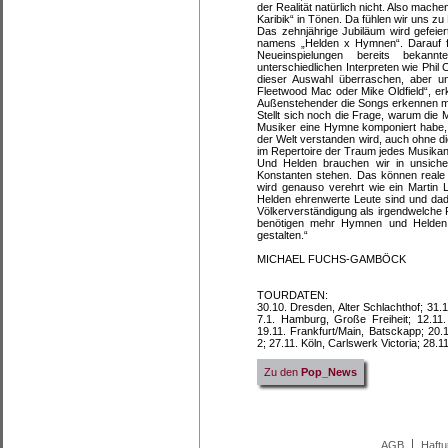
der Realität natürlich nicht. Also mach
Karibik“ in Tönen. Da fühlen wir uns zu
Das zehnjährige Jubiläum wird gefeie
namens „Helden x Hymnen“. Darauf f
Neueinspielungen bereits bekan
unterschiedlichen Interpreten wie Phil
dieser Auswahl überraschen, aber u
Fleetwood Mac oder Mike Oldfield“, erk
Außenstehender die Songs erkennen mu
Stellt sich noch die Frage, warum die
Musiker eine Hymne komponiert habe, d
der Welt verstanden wird, auch ohne 
im Repertoire der Traum jedes Musikan
Und Helden brauchen wir in unsiche
Konstanten stehen. Das können reale 
wird genauso verehrt wie ein Martin 
Helden ehrenwerte Leute sind und dad
Völkerverständigung als irgendwelche Re
benötigen mehr Hymnen und Helden
gestalten.“
MICHAEL FUCHS-GAMBÖCK
TOURDATEN:
30.10. Dresden, Alter Schlachthof; 31.1
7.1. Hamburg, Große Freiheit; 12.11.
19.11. Frankfurt/Main, Batsckapp; 20.
2; 27.11. Köln, Carlswerk Victoria; 28.
Zu den
Pop_News
AGB
Haft