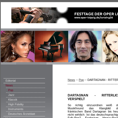
News
--
Pop
--
DARTAGNAN - RITTER
Editorial
News
Pop
Jazz
DARTAGNAN - RITTERLIC
VERSPIELT
Klassik
High Fidelity
So richtig einzuordnen weiß d
Musikfreund das Klangbild d
Instruments
fränkischen Band Dartagnan bis heu
Deutsches Ärzteblatt
nicht wirklich: Ist das deutschsprachig
Folk-Pop? Explosiver Heavy-Roc