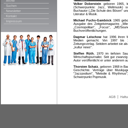
Archiv
Volker Doberstein
geboren 1965, leb
Suchen
(Schwerpunkte: Jazz, Weltmusik) s
Buchautor („Die Schule des Bösen" und 
Newsletter
Literatur & Musik.
Kontakt
Michael Fuchs-Gamböck
1965 gebor
Impressum
Ausgabe des Zeitgeistmagazins „Wiene
„Cosmopolitan“, „Focus“, „ME/S
Buchveröffentlichungen.
Dagmar Leischow
hat 1996 ihren M
Medien gemacht. Von 1997 bis 199
Zeitungsverlag. Seitdem arbeitet sie als
„kultur news“.
Steffen Rüth
, 1970 im tiefsten Saue
Wirtschaftsjournalist. Seit gut zwanz
Autor veröffentlicht er unter anderem a
Thorsten Schatz
, geboren 1968 in Ba
Geschichte. Vorträge über Musikjuge
"Jazzpodium", "Melodie & Rhythmus"
Schwerpunkt Popmusik.
AGB
Haft