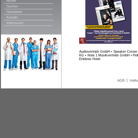
Archiv
Suchen
Newsletter
Kontakt
Impressum
Audiovertrieb GmbH • Speaker Corner
KG • Note 1 Musikvertrieb GmbH • Pel
Erlebnis-Hotel
AGB
Haft