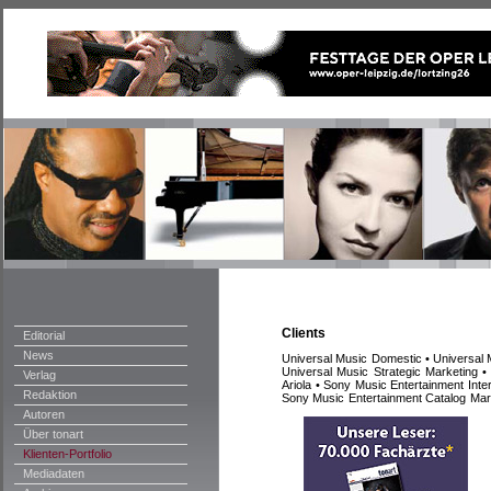
Clients
Editorial
News
Universal Music Domestic • Universal M
Universal Music Strategic Marketing 
Verlag
Ariola • Sony Music Entertainment Inte
Redaktion
Sony Music Entertainment Catalog Ma
Autoren
Über tonart
Klienten-Portfolio
Mediadaten