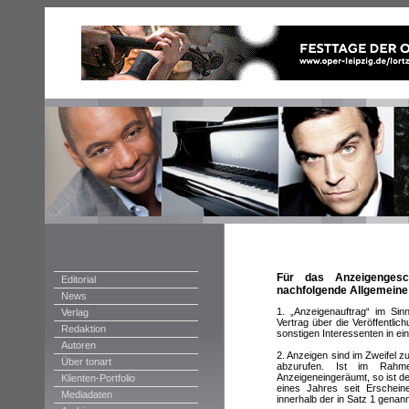
Für das Anzeigengesch
Editorial
nachfolgende Allgemeine
News
1. „Anzeigenauftrag“ im Sin
Verlag
Vertrag über die Veröffentli
Redaktion
sonstigen Interessenten in ei
Autoren
2. Anzeigen sind im Zweifel z
Über tonart
abzurufen. Ist im Rahm
Anzeigeneingeräumt, so ist de
Klienten-Portfolio
eines Jahres seit Erschein
Mediadaten
innerhalb der in Satz 1 genann