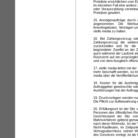
Preisliste ersichtlichen vom 
im einzelnen Fall eine andere 
oder Vorauszahlung vereinbar
Preisliste gewährt.
15. Anzeigenaufträge durch
angenommen. Die Werbung
ihrenAngeboten, Verträgen un
otello media zu halten.
16. Bei Zahlungsverzug od
Zahlungsverzug die weiter
zurückstellen und für die 
begründeter Zweifel an der Z
auch während der Laufzeit e
Rücksicht auf ein ursprüngli
und von dem Ausgleich offen
17. otello media liefert mit 
mehr beschafft werden, so tri
media über die Veröffentlichu
18. Kosten für die Ausfert
Auftraggeber gewünschte oder
Ausführungen hat der Auftrag
19. Druckvorlagen werden nu
Die Pflicht zur Aufbewahrung 
20. Erfüllungsort ist der Sitz
Personen des öffentlichen Rec
Gerichtsstand der Sitz vo
Mahnverfahren geltend gemach
nach deren Wohnsitz. Ist der
Nicht-Kaufleuten, im Zeitpu
Vertragsabschluss seinen W
des Gesetzes verlegt, ist als 