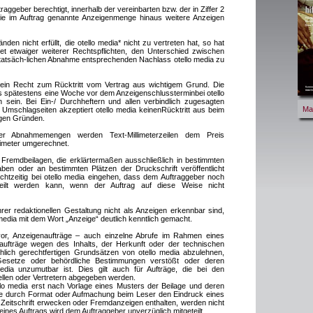
traggeber berechtigt, innerhalb der vereinbarten bzw. der in Ziffer 2
ie im Auftrag genannte Anzeigenmenge hinaus weitere Anzeigen
den nicht erfüllt, die otello media* nicht zu vertreten hat, so hat
et etwaiger weiterer Rechtspflichten, den Unterschied zwischen
atsäch-lichen Abnahme entsprechenden Nachlass otello media zu
 ein Recht zum Rücktritt vom Vertrag aus wichtigem Grund. Die
s spätestens eine Woche vor dem Anzeigenschlussterminbei otello
n sein. Bei Ein-/ Durchheftern und allen verbindlich zugesagten
Ma
h Umschlagseiten akzeptiert otello media keinenRücktritt aus beim
igen Gründen.
r Abnahmemengen werden Text-Millimeterzeilen dem Preis
limeter umgerechnet.
 Fremdbeilagen, die erklärtermaßen ausschließlich in bestimmten
n oder an bestimmten Plätzen der Druckschrift veröffentlicht
htzeitig bei otello media eingehen, dass dem Auftraggeber noch
teilt werden kann, wenn der Auftrag auf diese Weise nicht
hrer redaktionellen Gestaltung nicht als Anzeigen erkennbar sind,
media mit dem Wort „Anzeige“ deutlich kenntlich gemacht.
 vor, Anzeigenaufträge – auch einzelne Abrufe im Rahmen eines
ufträge wegen des Inhalts, der Herkunft oder der technischen
hlich gerechtfertigen Grundsätzen von otello media abzulehnen,
esetze oder behördliche Bestimmungen verstößt oder deren
media unzumutbar ist. Dies gilt auch für Aufträge, die bei den
llen oder Vertretern abgegeben werden.
ello media erst nach Vorlage eines Musters der Beilage und deren
 die durch Format oder Aufmachung beim Leser den Eindruck eines
r Zeitschrift erwecken oder Fremdanzeigen enthalten, werden nicht
nes Auftrags wird dem Auftraggeber unverzüglich mitgeteilt.