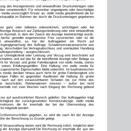
ferung des Anzeigentextes und einwandfreier Druckunterlagen oder
geber verantwortlich. Für erkennbar ungeeignete oder beschädigte
o media unverzüglich Ersatz an. otello media gewährleistet die für
ruckqualität im Rahmen der durch die Druckunterlagen gegebenen
ei ganz oder teilweise unleserlichem, unrichtigem oder bei
 Anzeige Anspruch auf Zahlungsminderung oder eine einwandfreie
dem Ausmaß, in dem der Zweck der Anzeige beeinträchtigt wurde.
 hierfür gestellte angemessene Frist verstreichen oder ist die
cht einwandfrei, so hat der Auftraggeber ein Recht auf
ckgängigmachung des Auftrags. Schadensersatzansprüche aus
ng, Verschulden bei Vertragsabschluss und unerlaubter Handlung
 Auftragserteilung – ausgeschlossen;
s Unmöglichkeit oder Leistung und Verzug sind beschränkt auf
hadens und auf das für die betreffende Anzeige oder Beilage zu
icht für Vorsatz und grobe Fahrlässigkeit von otello media, seines
 seines Erfüllungsgehilfen. Eine Haftung von otello media für
ugesicherter Eigenschaften bleibt unberührt. Im kaufmännischen
lo media darüber hinaus auch nicht für grobe Fahrlässigkeit von
übrigen Fällen ist gegenüber Kaufleuten die Haftung für grobe
g nach auf den voraussehbaren Schaden bis zur Höhe des
gelts beschränkt. Reklamationen müssen – außer bei nicht
 innerhalb von zwei Wochen nach Eingang der Rechnung geltend
ur auf ausdrücklichen Wunsch geliefert. Der Auftraggeber trägt
ichtigkeit der zurückgesandten Korrekturabzüge. otello media
korrekturen, die ihr innerhalb der bei der Übersendung des
st mitgeteilt werden.
Größenvorschriften gegeben, so wird die nach Art der Anzeige
höhe der Berechnung zu Grunde gelegt.
cht Vorauszahlung leistet, wird die Rechnung sofort, möglichst aber
g der Anzeige übersandt.Die Rechnung ist innerhalb der aus der