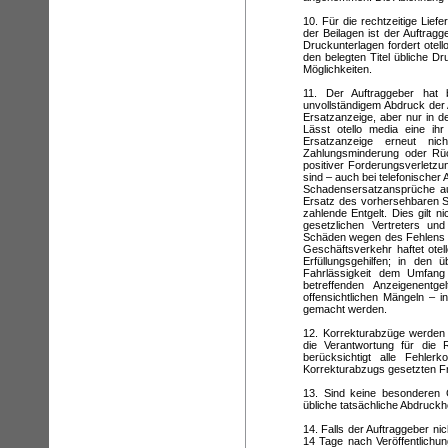
10. Für die rechtzeitige Lie
der Beilagen ist der Auftrag
Druckunterlagen fordert otell
den belegten Titel übliche D
Möglichkeiten.
11. Der Auftraggeber hat b
unvollständigem Abdruck der
Ersatzanzeige, aber nur in 
Lässt otello media eine ihr
Ersatzanzeige erneut ni
Zahlungsminderung oder Rü
positiver Forderungsverletzu
sind – auch bei telefonischer
Schadensersatzansprüche au
Ersatz des vorhersehbaren Sc
zahlende Entgelt. Dies gilt n
gesetzlichen Vertreters und
Schäden wegen des Fehlens z
Geschäftsverkehr haftet otel
Erfüllungsgehilfen; in den 
Fahrlässigkeit dem Umfan
betreffenden Anzeigenent
offensichtlichen Mängeln –
gemacht werden.
12. Korrekturabzüge werden n
die Verantwortung für die R
berücksichtigt alle Fehler
Korrekturabzugs gesetzten Fri
13. Sind keine besonderen 
übliche tatsächliche Abdruck
14. Falls der Auftraggeber ni
14 Tage nach Veröffentlichun