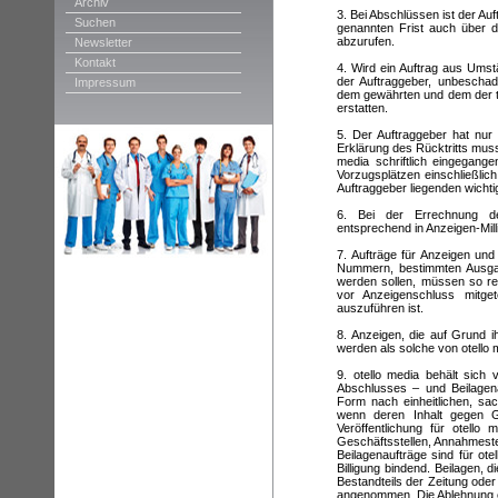
Archiv
3. Bei Abschlüssen ist der Auf
Suchen
genannten Frist auch über d
abzurufen.
Newsletter
Kontakt
4. Wird ein Auftrag aus Umstän
der Auftraggeber, unbeschad
Impressum
dem gewährten und dem der t
erstatten.
5. Der Auftraggeber hat nur
Erklärung des Rücktritts mus
media schriftlich eingegange
Vorzugsplätzen einschließlic
Auftraggeber liegenden wicht
6. Bei der Errechnung de
entsprechend in Anzeigen-Mil
7. Aufträge für Anzeigen und
Nummern, bestimmten Ausgabe
werden sollen, müssen so rec
vor Anzeigenschluss mitge
auszuführen ist.
8. Anzeigen, die auf Grund i
werden als solche von otello 
9. otello media behält sich
Abschlusses – und Beilagena
Form nach einheitlichen, sac
wenn deren Inhalt gegen G
Veröffentlichung für otello 
Geschäftsstellen, Annahmeste
Beilagenaufträge sind für ot
Billigung bindend. Beilagen,
Bestandteils der Zeitung ode
angenommen. Die Ablehnung ei