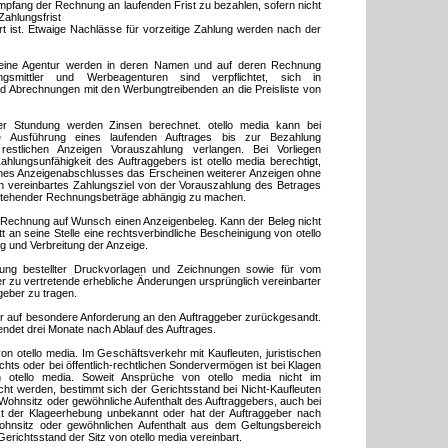
Empfang der Rechnung an laufenden Frist zu bezahlen, sofern nicht
Zahlungsfrist
t ist. Etwaige Nachlässe für vorzeitige Zahlung werden nach der
 eine Agentur werden in deren Namen und auf deren Rechnung
smittler und Werbeagenturen sind verpflichtet, sich in
d Abrechnungen mit den Werbungtreibenden an die Preisliste von
er Stundung werden Zinsen berechnet. otello media kann bei
e Ausführung eines laufenden Auftrages bis zur Bezahlung
restlichen Anzeigen Vorauszahlung verlangen. Bei Vorliegen
ahlungsunfähigkeit des Auftraggebers ist otello media berechtigt,
ines Anzeigenabschlusses das Erscheinen weiterer Anzeigen ohne
ch vereinbartes Zahlungsziel von der Vorauszahlung des Betrages
stehender Rechnungsbeträge abhängig zu machen.
der Rechnung auf Wunsch einen Anzeigenbeleg. Kann der Beleg nicht
tt an seine Stelle eine rechtsverbindliche Bescheinigung von otello
ng und Verbreitung der Anzeige.
igung bestellter Druckvorlagen und Zeichnungen sowie für vom
 zu vertretende erhebliche Änderungen ursprünglich vereinbarter
geber zu tragen.
r auf besondere Anforderung an den Auftraggeber zurückgesandt.
endet drei Monate nach Ablauf des Auftrages.
 von otello media. Im Geschäftsverkehr mit Kaufleuten, juristischen
hts oder bei öffentlich-rechtlichen Sondervermögen ist bei Klagen
n otello media. Soweit Ansprüche von otello media nicht im
t werden, bestimmt sich der Gerichtsstand bei Nicht-Kaufleuten
 Wohnsitz oder gewöhnliche Aufenthalt des Auftraggebers, auch bei
nkt der Klageerhebung unbekannt oder hat der Auftraggeber nach
ohnsitz oder gewöhnlichen Aufenthalt aus dem Geltungsbereich
Gerichtsstand der Sitz von otello media vereinbart.